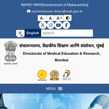
महाराष्ट्र शासन
|
Government of Maharashtra
|
commissioner-dmer@mah.gov.in
-
+
विरोधाभास मोड बदला (Toggle
अक्षर आकार कमी करा (Decrease font size)
मूळ अक्षर आकार (Reset font size)
अक्षर आकार वाढवा (Increase font s
DMER X (Twitter)
DMER Instagram
DMER YouTube
DMER Facebook
English
संचालनालय, वैद्यकीय शिक्षण आणि संशोधन, मुंबई
Directorate of Medical Education & Research,
Mumbai
Visit the Government of Maharashtra of
Visit the Directorate of Medi
Visit the Digital India in
MENU