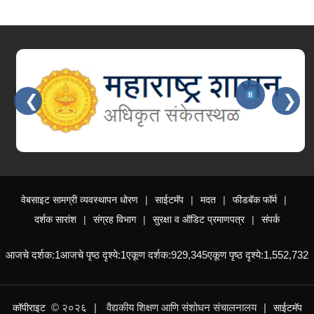
❮
❯
Slides 3 - 3 of 15: महाराष्ट्र शासन
वेबसाइट सामग्री व्यवस्थापन धोरण
साईटमॅप
मदत
फीडबॅक फॉर्म
दर्शक सारांश
संग्रह विभाग
सुरक्षा व ऑडिट प्रमाणपत्र
संपर्क
आजचे दर्शक:
1
आजचे पृष्ठ दृश्ये:
1
एकूण दर्शक:
929,345
एकूण पृष्ठ दृश्ये:
1,552,732
© २०२६
वैद्यकीय शिक्षण आणि संशोधन संचालनालय
कॉपीराइट
साईटमॅप