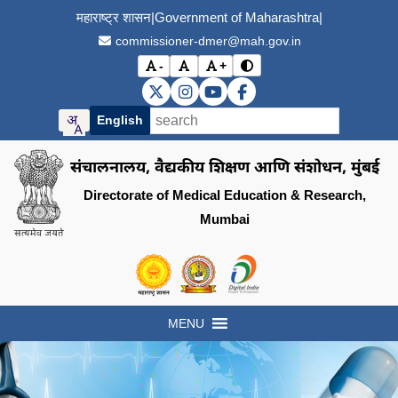
महाराष्ट्र शासन
|
Government of Maharashtra
|
commissioner-dmer@mah.gov.in
-
+
विरोधाभास मोड बदला (Toggle
अक्षर आकार कमी करा (Decrease font size)
मूळ अक्षर आकार (Reset font size)
अक्षर आकार वाढवा (Increase font s
DMER X (Twitter)
DMER Instagram
DMER YouTube
DMER Facebook
English
संचालनालय, वैद्यकीय शिक्षण आणि संशोधन, मुंबई
Directorate of Medical Education & Research,
Mumbai
Visit the Government of Maharashtra of
Visit the Directorate of Medi
Visit the Digital India in
MENU