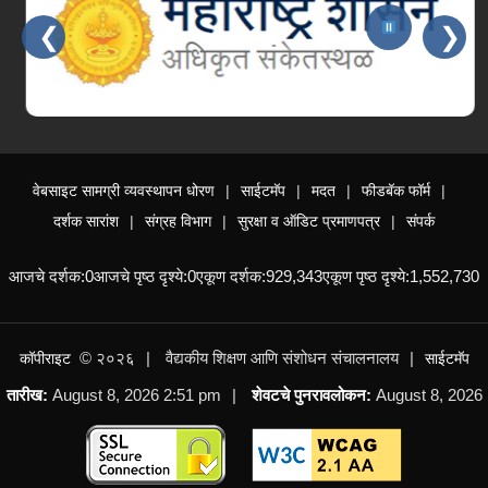
❮
❯
Slides 3 - 3 of 15: महाराष्ट्र शासन
वेबसाइट सामग्री व्यवस्थापन धोरण
साईटमॅप
मदत
फीडबॅक फॉर्म
दर्शक सारांश
संग्रह विभाग
सुरक्षा व ऑडिट प्रमाणपत्र
संपर्क
आजचे दर्शक:
0
आजचे पृष्ठ दृश्ये:
0
एकूण दर्शक:
929,343
एकूण पृष्ठ दृश्ये:
1,552,730
© २०२६
वैद्यकीय शिक्षण आणि संशोधन संचालनालय
कॉपीराइट
साईटमॅप
तारीख:
August 8, 2026 2:51 pm
शेवटचे पुनरावलोकन:
August 8, 2026