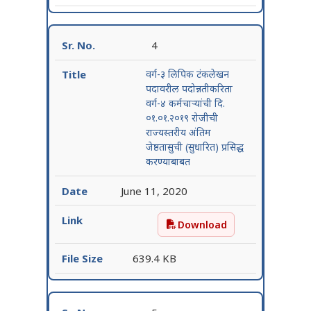
4
वर्ग-३ लिपिक टंकलेखन
पदावरील पदोन्नतीकरिता
वर्ग-४ कर्मचाऱ्यांची दि.
०१.०१.२०१९ रोजीची
राज्यस्तरीय अंतिम
जेष्ठतासुची (सुधारित) प्रसिद्ध
करण्याबाबत
June 11, 2020
Download
वर्ग-३ लिपिक टंकलेखन पदावरील
639.4 KB