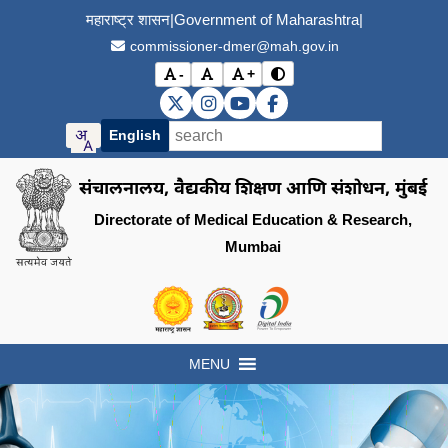
महाराष्ट्र शासन
|
Government of Maharashtra
|
commissioner-dmer@mah.gov.in
-
+
विरोधाभास मोड बदला (Toggle
अक्षर आकार कमी करा (Decrease font size)
मूळ अक्षर आकार (Reset font size)
अक्षर आकार वाढवा (Increase font s
DMER X (Twitter)
DMER Instagram
DMER YouTube
DMER Facebook
English
संचालनालय, वैद्यकीय शिक्षण आणि संशोधन, मुंबई
Directorate of Medical Education & Research,
Mumbai
Visit the Government of Maharashtra of
Visit the Directorate of Medi
Visit the Digital India in
MENU