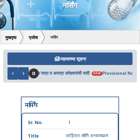
नर्सिंग
मुखपृष्ठ
प्रवेश
नर्सिंग
महत्वाच्या सूचना
1ल्या व 2ऱ्या फेरीतील पात्र व अपात्र उमेदवारांची यादी
Provisional Not El
NEW
नर्सिंग
1
जाहिरात नर्सिंग अभ्यासक्रम