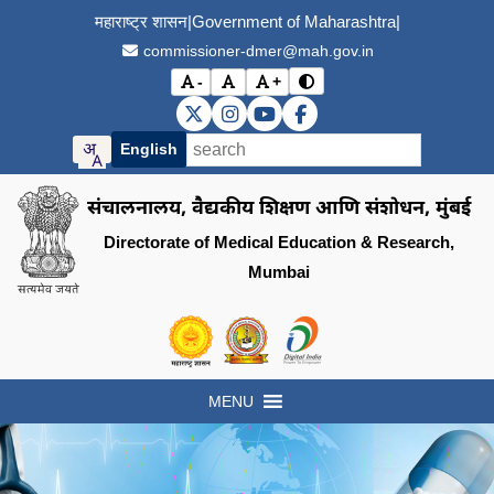
महाराष्ट्र शासन
|
Government of Maharashtra
|
commissioner-dmer@mah.gov.in
-
+
विरोधाभास मोड बदला (Toggle
अक्षर आकार कमी करा (Decrease font size)
मूळ अक्षर आकार (Reset font size)
अक्षर आकार वाढवा (Increase font s
DMER X (Twitter)
DMER Instagram
DMER YouTube
DMER Facebook
English
संचालनालय, वैद्यकीय शिक्षण आणि संशोधन, मुंबई
Directorate of Medical Education & Research,
Mumbai
Visit the Government of Maharashtra of
Visit the Directorate of Medi
Visit the Digital India in
MENU