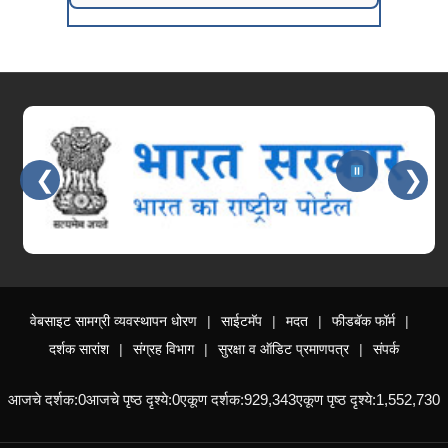
❮
❯
Slides 2 - 2 of 15: भारत सरकार
वेबसाइट सामग्री व्यवस्थापन धोरण
साईटमॅप
मदत
फीडबॅक फॉर्म
दर्शक सारांश
संग्रह विभाग
सुरक्षा व ऑडिट प्रमाणपत्र
संपर्क
आजचे दर्शक:
0
आजचे पृष्ठ दृश्ये:
0
एकूण दर्शक:
929,343
एकूण पृष्ठ दृश्ये:
1,552,730