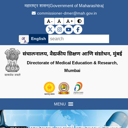
महाराष्ट्र शासन
|
Government of Maharashtra
|
commissioner-dmer@mah.gov.in
-
+
विरोधाभास मोड बदला (Toggle
अक्षर आकार कमी करा (Decrease font size)
मूळ अक्षर आकार (Reset font size)
अक्षर आकार वाढवा (Increase font s
DMER X (Twitter)
DMER Instagram
DMER YouTube
DMER Facebook
English
संचालनालय, वैद्यकीय शिक्षण आणि संशोधन, मुंबई
Directorate of Medical Education & Research,
Mumbai
Visit the Government of Maharashtra of
Visit the Directorate of Medi
Visit the Digital India in
MENU