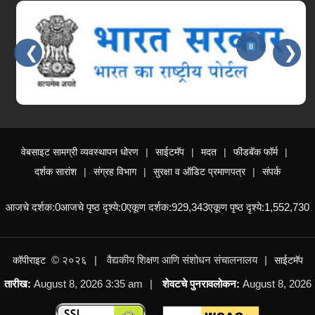
❮
❯
Slides 2 - 2 of 15: भारत सरकार
वेबसाइट सामग्री व्यवस्थापन धोरण
साईटमॅप
मदत
फीडबॅक फॉर्म
दर्शक सारांश
संग्रह विभाग
सुरक्षा व ऑडिट प्रमाणपत्र
संपर्क
आजचे दर्शक:
0
आजचे पृष्ठ दृश्ये:
0
एकूण दर्शक:
929,343
एकूण पृष्ठ दृश्ये:
1,552,730
© २०२६
वैद्यकीय शिक्षण आणि संशोधन संचालनालय
कॉपीराइट
साईटमॅप
तारीख:
August 8, 2026 3:35 am
शेवटचे पुनरावलोकन:
August 8, 2026