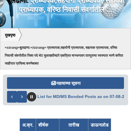
बुलढाणा:
प्राध्यापक,सहयोगी प्राध्यापक, सहायक
प्राध्यापक, वरिष्ठ निवासी संवर्गातील ...
मुखपृष्ठ
<strong>बुलढाणा:</strong> प्राध्यापक,सहयोगी प्राध्यापक, सहायक प्राध्यापक, वरिष्ठ
निवासी संवर्गातील रिक्त पदे थेट मुलाखतीव्दारे एकत्रित मानधनावर तात्पुरत्या स्वरुपात भरणे करिता
जाहीरात प्रसिध्द करणेबाबत
महत्वाच्या सूचना
ligible Candidate List for MD/MS Bonded Posts as on 07-08-2026
अ.क्र.
शीर्षक
तारीख
डाऊनलोड