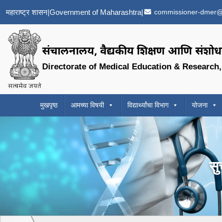
महाराष्ट्र शासन
|
Government of Maharashtra
|
commissioner-dmer@
संचालनालय, वैद्यकीय शिक्षण आणि संशोधन
Directorate of Medical Education & Research
मुखपृष्ठ
आमच्या विषयी
विद्यार्थ्यांचा विभाग
योजना
सु