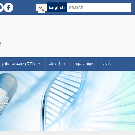
English
Twitter)
R Instagram
DMER YouTube
DMER Facebook
contrast mode)
ze)
f Maharashtra official website
 Directorate of Medical Education and Research Maharashtra website
Visit the Digital India initiative official website
ाहितीचा अधिकार (RTI)
डॅशबोर्ड
तक्रार नोंदणी
संपर्क
...