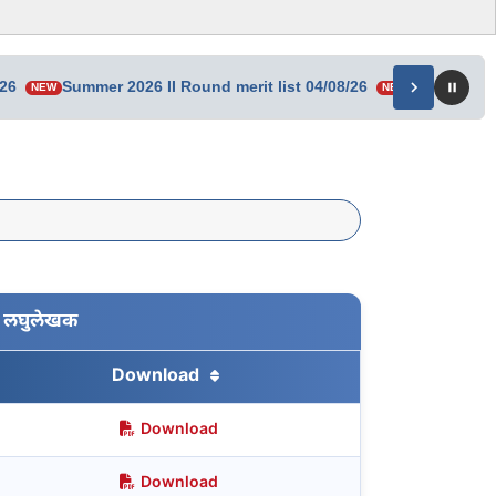
/26
Summer 2026 II Round merit list 04/08/26
Senior Res
NEW
NEW
णी लघुलेखक
Download
Download
Download