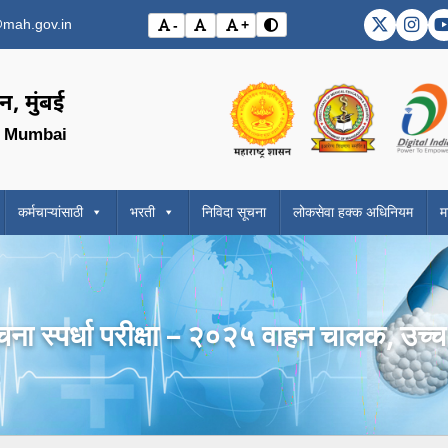
mah.gov.in
-
+
DMER X (
DME
विरोधाभास मोड बदला (Toggle 
अक्षर आकार कमी करा (Decrease font size)
मूळ अक्षर आकार (Reset font size)
अक्षर आकार वाढवा (Increase font si
Visit the Government o
Visit the
, मुंबई
, Mumbai
कर्मचाऱ्यांसाठी
भरती
निविदा सूचना
लोकसेवा हक्क अधिनियम
म
चना स्पर्धा परीक्षा – २०२५ वाहन चालक, उच्च 