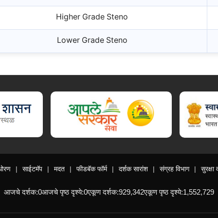
Higher Grade Steno
Lower Grade Steno
ालय, आरोग्य विभाग, डिजी लॉकर
धोरण
साईटमॅप
मदत
फीडबॅक फॉर्म
दर्शक सारांश
संग्रह विभाग
सुरक्ष
आजचे दर्शक:
0
आजचे पृष्ठ दृश्ये:
0
एकूण दर्शक:
929,342
एकूण पृष्ठ दृश्ये:
1,552,729