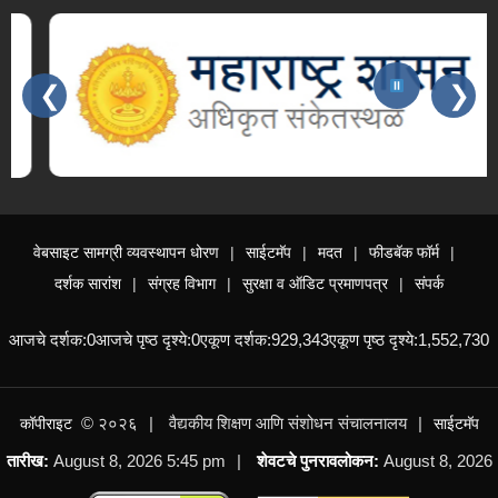
❮
❯
Slides 3 - 3 of 15: महाराष्ट्र शासन
वेबसाइट सामग्री व्यवस्थापन धोरण
साईटमॅप
मदत
फीडबॅक फॉर्म
दर्शक सारांश
संग्रह विभाग
सुरक्षा व ऑडिट प्रमाणपत्र
संपर्क
आजचे दर्शक:
0
आजचे पृष्ठ दृश्ये:
0
एकूण दर्शक:
929,343
एकूण पृष्ठ दृश्ये:
1,552,730
© २०२६
वैद्यकीय शिक्षण आणि संशोधन संचालनालय
कॉपीराइट
साईटमॅप
तारीख:
August 8, 2026 5:45 pm
शेवटचे पुनरावलोकन:
August 8, 2026