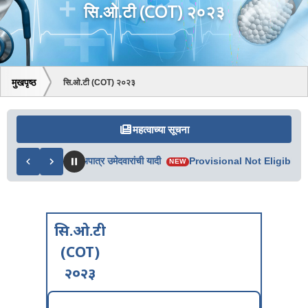
सि.ओ.टी (COT) २०२३
मुखपृष्ठ
सि.ओ.टी (COT) २०२३
महत्वाच्या सूचना
ा फेरीतील पात्र व अपात्र उमेदवारांची यादी
Provisional Not Eligible Ca
NEW
सि.ओ.टी
(COT)
२०२३