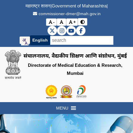
महाराष्ट्र शासन
|
Government of Maharashtra
|
commissioner-dmer@mah.gov.in
-
+
विरोधाभास मोड बदला (Toggle
अक्षर आकार कमी करा (Decrease font size)
मूळ अक्षर आकार (Reset font size)
अक्षर आकार वाढवा (Increase font s
DMER X (Twitter)
DMER Instagram
DMER YouTube
DMER Facebook
English
संचालनालय, वैद्यकीय शिक्षण आणि संशोधन, मुंबई
Directorate of Medical Education & Research,
Mumbai
Visit the Government of Maharashtra of
Visit the Directorate of Medi
Visit the Digital India in
MENU