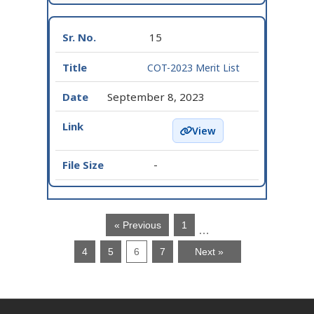
15
COT-2023 Merit List
September 8, 2023
View
COT-2023 Merit List -
-
« Previous
1
…
4
5
6
7
Next »