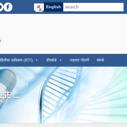
English
Twitter)
R Instagram
DMER YouTube
DMER Facebook
contrast mode)
ze)
f Maharashtra official website
 Directorate of Medical Education and Research Maharashtra website
Visit the Digital India initiative official website
ाहितीचा अधिकार (RTI)
डॅशबोर्ड
तक्रार नोंदणी
संपर्क
E ...