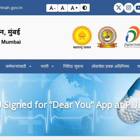
mah.gov.in
-
+
DMER X (
DME
विरोधाभास मोड बदला (Toggle 
अक्षर आकार कमी करा (Decrease font size)
मूळ अक्षर आकार (Reset font size)
अक्षर आकार वाढवा (Increase font si
Visit the Government o
Visit the
, मुंबई
, Mumbai
कर्मचाऱ्यांसाठी
भरती
निविदा सूचना
लोकसेवा हक्क अधिनियम
म
Signed for “Dear You” App at PULS