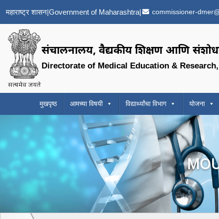
महाराष्ट्र शासन
|
Government of Maharashtra
|
commissioner-dmer@
संचालनालय, वैद्यकीय शिक्षण आणि संशोधन
Directorate of Medical Education & Research
मुखपृष्ठ
आमच्या विषयी
विद्यार्थ्यांचा विभाग
योजना
MOU 