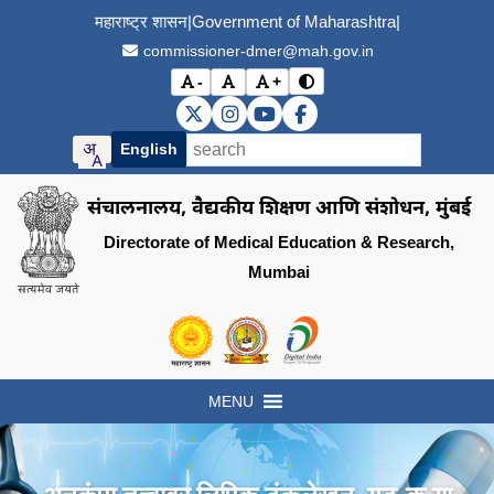
महाराष्ट्र शासन
|
Government of Maharashtra
|
commissioner-dmer@mah.gov.in
-
+
विरोधाभास मोड बदला (Toggle
अक्षर आकार कमी करा (Decrease font size)
मूळ अक्षर आकार (Reset font size)
अक्षर आकार वाढवा (Increase font s
DMER X (Twitter)
DMER Instagram
DMER YouTube
DMER Facebook
English
संचालनालय, वैद्यकीय शिक्षण आणि संशोधन, मुंबई
Directorate of Medical Education & Research,
Mumbai
Visit the Government of Maharashtra of
Visit the Directorate of Medi
Visit the Digital India in
MENU