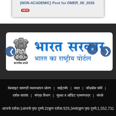
(NON-ACADEMIC) Post for DMER_08_2026
NEW
Provisional Merit List for MD/MS
Candidates for Bonded Posts as on 07-08-
2026
NEW
वाहन चालक चाचणी सूचना व यादी – प्रादेशिक कार्यालय
❮
❯
नाशिक
NEW
Summer 2026 II Round Revised Merit List
Slides 3 - 4 of 15: महाराष्ट्र शासन, आपले सरकार सेवा
05/08/2026
NEW
वेबसाइट सामग्री व्यवस्थापन धोरण
साईटमॅप
मदत
फीडबॅक फॉर्म
Summer 2026 II Round Not Eligible List
दर्शक सारांश
संग्रह विभाग
सुरक्षा व ऑडिट प्रमाणपत्र
संपर्क
04/08/26
NEW
आजचे दर्शक:
1
आजचे पृष्ठ दृश्ये:
1
एकूण दर्शक:
929,344
एकूण पृष्ठ दृश्ये:
1,552,731
Summer 2026 II Round merit list 04/08/26