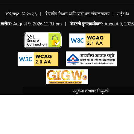
NEW
© २०२६
वैद्यकीय शिक्षण आणि संशोधन संचालनालय
कॉपीराइट
साईटमॅप
कागदपत्र पडताळणीच्या 1ल्या व 2ऱ्या फेरीतील पात्र व
तारीख:
August 9, 2026 12:31 pm
शेवटचे पुनरावलोकन:
August 9, 2026
अपात्र उमेदवारांची यादी
NEW
अनुकंपा तत्वावर नियुक्ती