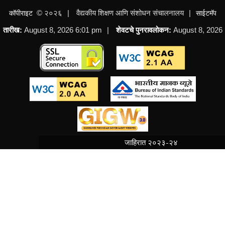
© २०२६
वैद्यकीय शिक्षण आणि संशोधन संचालनालय
कॉपीराइट
साईटमॅप
कागदपत्र पडताळणीच्या 1ल्या व 2ऱ्या फेरीतील पात्र व
तारीख:
August 8, 2026 6:01 pm
शेवटचे पुनरावलोकन:
August 8, 2026
अपात्र उमेदवारांची यादी
NEW
जाहिरात २०२३-२४