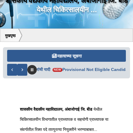
शासकीय वैद्यकीय महाविद्यालय, अंबाजोगाई जि. बीड
येथील चिकित्सालयीन ...
मुखपृष्ठ
महत्वाच्या सूचना
त्र व अपात्र उमेदवारांची यादी
Provisional Not Eligible Candidate L
NEW
शासकीय वैद्यकीय महाविद्यालय, अंबाजोगाई जि. बीड
येथील
चिकित्सालयीन विभागातील प्राध्यापक व सहयोगी प्राध्यापक या
संवर्गातील रिक्त पदे तात्पुरत्या नियुक्तीने भरण्याबाबत…