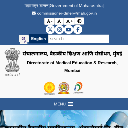
महाराष्ट्र शासन
|
Government of Maharashtra
|
commissioner-dmer@mah.gov.in
-
+
विरोधाभास मोड बदला (Toggle
अक्षर आकार कमी करा (Decrease font size)
मूळ अक्षर आकार (Reset font size)
अक्षर आकार वाढवा (Increase font s
DMER X (Twitter)
DMER Instagram
DMER YouTube
DMER Facebook
English
संचालनालय, वैद्यकीय शिक्षण आणि संशोधन, मुंबई
Directorate of Medical Education & Research,
Mumbai
Visit the Government of Maharashtra of
Visit the Directorate of Medi
Visit the Digital India in
MENU