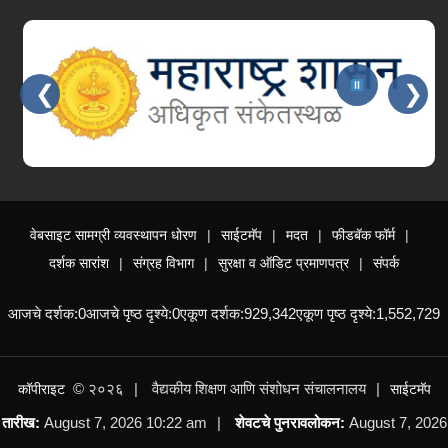
सहायक प्राध्यापक व कनिष्ठ निवासी-१२३ पदांची भरती
NEW
❮
❯
वाहन चालक चाचणी सूचना व यादी – प्रादेशिक कार्यालय
मुंबई
NEW
वाहन चालक चाचणी सूचना व यादी – प्रादेशिक कार्यालय
Slides 3 - 4 of 15: महाराष्ट्र शासन, आपले सरकार सेवा
चंद्रपूर
NEW
वेबसाइट सामग्री व्यवस्थापन धोरण
साईटमॅप
मदत
फीडबॅक फॉर्म
प्रयोगशाळा सहाय्यक (वर्ग-३) पदावरील कर्मचाऱ्यांची दि.
दर्शक सारांश
संग्रह विभाग
सुरक्षा व ऑडिट प्रमाणपत्र
संपर्क
०१.०१.२०२६ रोजीची राज्यनिहाय अंतिम सेवाज्येष्ठता सूची
NEW
आजचे दर्शक:
0
आजचे पृष्ठ दृश्ये:
0
एकूण दर्शक:
929,342
एकूण पृष्ठ दृश्ये:
1,552,729
Summer 2026 II Round Revised Merit List
05/08/2026
NEW
© २०२६
वैद्यकीय शिक्षण आणि संशोधन संचालनालय
कॉपीराइट
साईटमॅप
तारीख:
August 7, 2026 10:22 am
शेवटचे पुनरावलोकन:
August 7, 2026
Summer 2026 II Round Not Eligible List