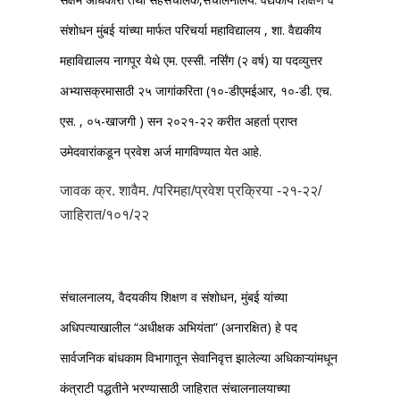
संशोधन मुंबई यांच्या मार्फत परिचर्या महाविद्यालय , शा. वैद्यकीय
महाविद्यालय नागपूर येथे एम. एस्सी. नर्सिंग (२ वर्ष) या पदव्युत्तर
अभ्यासक्रमासाठी २५ जागांकरिता (१०-डीएमईआर, १०-डी. एच.
एस. , ०५-खाजगी ) सन २०२१-२२ करीत अहर्ता प्राप्त
उमेदवारांकडून प्रवेश अर्ज मागविण्यात येत आहे.
जावक क्र. शावैम. /परिमहा/प्रवेश प्रक्रिया -२१-२२/
जाहिरात/१०१/२२
संचालनालय, वैदयकीय शिक्षण व संशोधन, मुंबई यांच्या
अधिपत्याखालील “अधीक्षक अभियंता” (अनारक्षित) हे पद
सार्वजनिक बांधकाम विभागातून सेवानिवृत्त झालेल्या अधिकाऱ्यांमधून
कंत्राटी पद्धतीने भरण्यासाठी जाहिरात संचालनालयाच्या