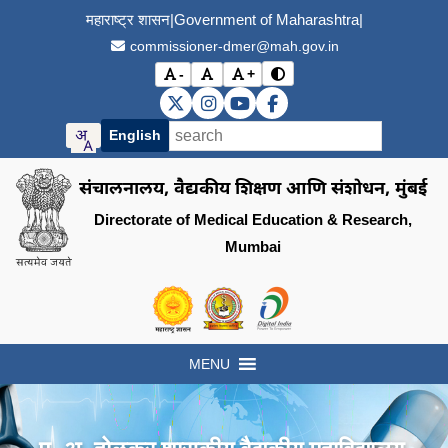
महाराष्ट्र शासन
|
Government of Maharashtra
|
commissioner-dmer@mah.gov.in
-
+
विरोधाभास मोड बदला (Toggle
अक्षर आकार कमी करा (Decrease font size)
मूळ अक्षर आकार (Reset font size)
अक्षर आकार वाढवा (Increase font s
DMER X (Twitter)
DMER Instagram
DMER YouTube
DMER Facebook
English
संचालनालय, वैद्यकीय शिक्षण आणि संशोधन, मुंबई
Directorate of Medical Education & Research,
Mumbai
Visit the Government of Maharashtra of
Visit the Directorate of Medi
Visit the Digital India in
MENU