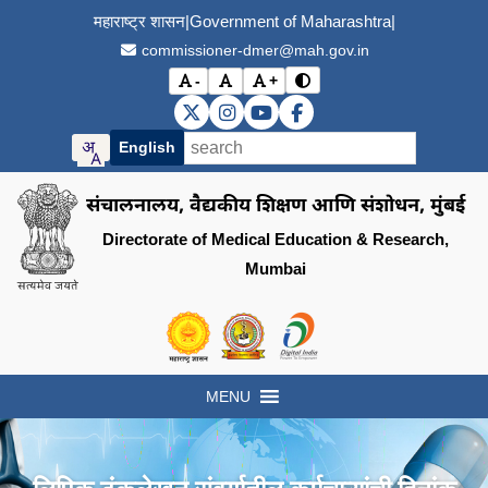
महाराष्ट्र शासन
|
Government of Maharashtra
|
commissioner-dmer@mah.gov.in
-
+
विरोधाभास मोड बदला (Toggle
अक्षर आकार कमी करा (Decrease font size)
मूळ अक्षर आकार (Reset font size)
अक्षर आकार वाढवा (Increase font s
DMER X (Twitter)
DMER Instagram
DMER YouTube
DMER Facebook
English
संचालनालय, वैद्यकीय शिक्षण आणि संशोधन, मुंबई
Directorate of Medical Education & Research,
Mumbai
Visit the Government of Maharashtra of
Visit the Directorate of Medi
Visit the Digital India in
MENU