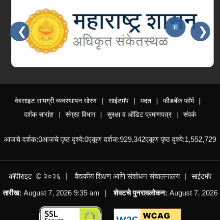
सहायक प्राध्यापक व कनिष्ठ निवासी-१२३ पदांची भरती
NEW
❮
❯
वाहन चालक चाचणी सूचना व यादी – प्रादेशिक कार्यालय
मुंबई
NEW
वाहन चालक चाचणी सूचना व यादी – प्रादेशिक कार्यालय
Slides 3 - 4 of 15: महाराष्ट्र शासन, आपले सरकार सेवा
चंद्रपूर
NEW
वेबसाइट सामग्री व्यवस्थापन धोरण
साईटमॅप
मदत
फीडबॅक फॉर्म
प्रयोगशाळा सहाय्यक (वर्ग-३) पदावरील कर्मचाऱ्यांची दि.
दर्शक सारांश
संग्रह विभाग
सुरक्षा व ऑडिट प्रमाणपत्र
संपर्क
०१.०१.२०२६ रोजीची राज्यनिहाय अंतिम सेवाज्येष्ठता सूची
आजचे दर्शक:
0
आजचे पृष्ठ दृश्ये:
0
एकूण दर्शक:
929,342
एकूण पृष्ठ दृश्ये:
1,552,729
NEW
Summer 2026 II Round Revised Merit List
© २०२६
वैद्यकीय शिक्षण आणि संशोधन संचालनालय
कॉपीराइट
साईटमॅप
05/08/2026
NEW
तारीख:
August 7, 2026 9:35 am
शेवटचे पुनरावलोकन:
August 7, 2026