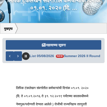
लिपिक टंकलेखन संवर्गातील कर्मचाऱ्यांची दिनांक
०१.०१. २०२० (दि. ...
मुखपृष्ठ
महत्वाच्या सूचना
 Revised Merit List 05/08/2026
Summer 2026 II Round Not El
NEW
लिपिक टंकलेखन संवर्गातील कर्मचाऱ्यांची दिनांक ०१.०१. २०२०
(दि. ते ०१.०१.२०१६ ते ३१. १२.२०१९ पर्यंतच्या कालावधीमध्ये
नेमणूक/पदोन्नती देण्यात आलेले ) रोजीची राज्यनिहाय तात्पुरती