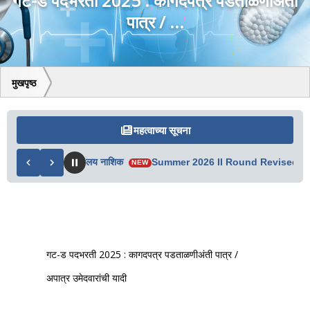
गट-ड पदभरती 2025 : कागदपत्र पडताळणीअंती
पात्र / ...
मुखपृष्ठ
महत्वाच्या सूचना
दी – प्रादेशिक कार्यालय नाशिक
Summer 2026 II Round Revised Merit
NEW
गट-ड पदभरती 2025 : कागदपत्र पडताळणीअंती पात्र /
अपात्र उमेदवारांची यादी