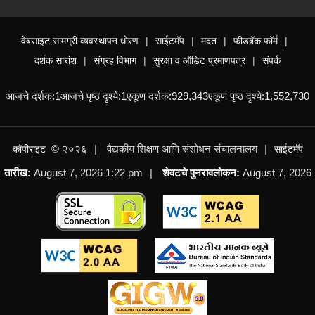
वाहन चालक चाचणी सूचना व यादी – प्रादेशिक कार्यालय
Slides 3 - 4 of 15: महाराष्ट्र शासन, आपले सरकार सेवा
मुंबई
NEW
वेबसाइट सामग्री व्यवस्थापन धोरण
साईटमॅप
मदत
फीडबॅक फॉर्म
वाहन चालक चाचणी सूचना व यादी – प्रादेशिक कार्यालय
दर्शक सारांश
संग्रह विभाग
सुरक्षा व ऑडिट प्रमाणपत्र
संपर्क
चंद्रपूर
NEW
आजचे दर्शक:
1
आजचे पृष्ठ दृश्ये:
1
एकूण दर्शक:
929,343
एकूण पृष्ठ दृश्ये:
1,552,730
वाहन चालक चाचणी सूचना व यादी – प्रादेशिक कार्यालय
नाशिक
NEW
© २०२६
वैद्यकीय शिक्षण आणि संशोधन संचालनालय
कॉपीराइट
साईटमॅप
तारीख:
August 7, 2026 1:22 pm
शेवटचे पुनरावलोकन:
August 7, 2026