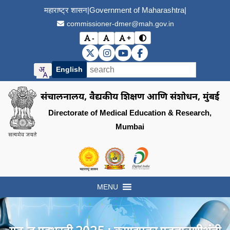
महाराष्ट्र शासन
|
Government of Maharashtra
|
commissioner-dmer@mah.gov.in
-
+
विरोधाभास मोड बदला (Toggle
अक्षर आकार कमी करा (Decrease font size)
मूळ अक्षर आकार (Reset font size)
अक्षर आकार वाढवा (Increase font s
DMER X (Twitter)
DMER Instagram
DMER YouTube
DMER Facebook
English
संचालनालय, वैद्यकीय शिक्षण आणि संशोधन, मुंबई
Directorate of Medical Education & Research,
Mumbai
Visit the Government of Maharashtra of
Visit the Directorate of Medi
Visit the Digital India in
MENU