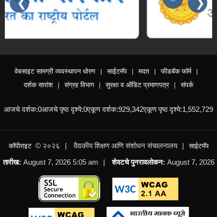
❮
❯
वाहन चालक चाचणी सूचना व यादी – प्रादेशिक कार्यालय
मुंबई
NEW
वाहन चालक चाचणी सूचना व यादी – प्रादेशिक कार्यालय
Slides 3 - 4 of 15: महाराष्ट्र शासन, आपले सरकार सेवा
चंद्रपूर
NEW
वेबसाइट सामग्री व्यवस्थापन धोरण
साईटमॅप
मदत
फीडबॅक फॉर्म
प्रयोगशाळा सहाय्यक (वर्ग-३) पदावरील कर्मचाऱ्यांची दि.
दर्शक सारांश
संग्रह विभाग
सुरक्षा व ऑडिट प्रमाणपत्र
संपर्क
०१.०१.२०२६ रोजीची राज्यनिहाय अंतिम सेवाज्येष्ठता सूची
आजचे दर्शक:
0
आजचे पृष्ठ दृश्ये:
0
एकूण दर्शक:
929,342
एकूण पृष्ठ दृश्ये:
1,552,729
NEW
Summer 2026 II Round Revised Merit List
© २०२६
वैद्यकीय शिक्षण आणि संशोधन संचालनालय
कॉपीराइट
साईटमॅप
05/08/2026
NEW
तारीख:
August 7, 2026 5:05 am
शेवटचे पुनरावलोकन:
August 7, 2026