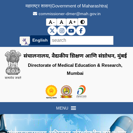
महाराष्ट्र शासन
|
Government of Maharashtra
|
commissioner-dmer@mah.gov.in
-
+
विरोधाभास मोड बदला (Toggle
अक्षर आकार कमी करा (Decrease font size)
मूळ अक्षर आकार (Reset font size)
अक्षर आकार वाढवा (Increase font s
DMER X (Twitter)
DMER Instagram
DMER YouTube
DMER Facebook
English
संचालनालय, वैद्यकीय शिक्षण आणि संशोधन, मुंबई
Directorate of Medical Education & Research,
Mumbai
Visit the Government of Maharashtra of
Visit the Directorate of Medi
Visit the Digital India in
MENU