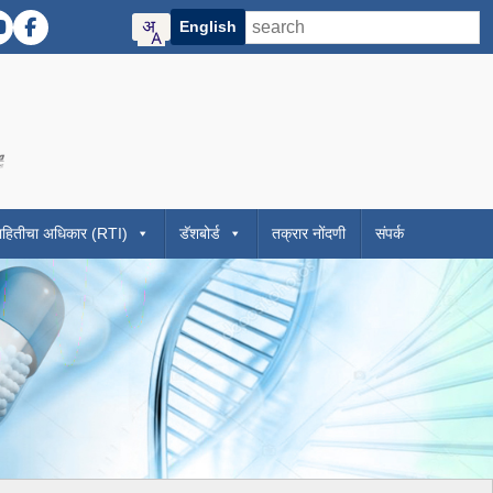
English
Twitter)
R Instagram
DMER YouTube
DMER Facebook
contrast mode)
ze)
f Maharashtra official website
 Directorate of Medical Education and Research Maharashtra website
Visit the Digital India initiative official website
ाहितीचा अधिकार (RTI)
डॅशबोर्ड
तक्रार नोंदणी
संपर्क