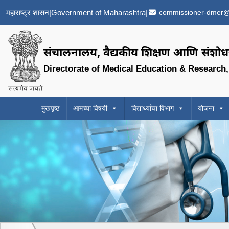
महाराष्ट्र शासन
|
Government of Maharashtra
|
commissioner-dmer@
संचालनालय, वैद्यकीय शिक्षण आणि संशोधन
Directorate of Medical Education & Research
मुखपृष्ठ
आमच्या विषयी
विद्यार्थ्यांचा विभाग
योजना