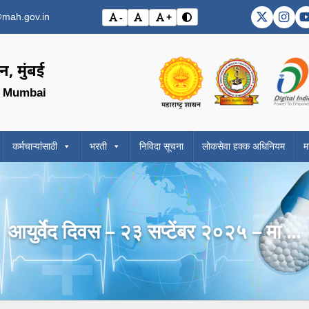
mah.gov.in
-
+
DMER X (
DME
विरोधाभास मोड बदला (Toggle 
अक्षर आकार कमी करा (Decrease font size)
मूळ अक्षर आकार (Reset font size)
अक्षर आकार वाढवा (Increase font si
Visit the Government o
Visit the
, मुंबई
, Mumbai
कर्मचाऱ्यांसाठी
भरती
निविदा सूचना
लोकसेवा हक्क अधिनियम
म
आयुर्वेद दिवस – २३ सप्टेंबर २०२५ – मा ...