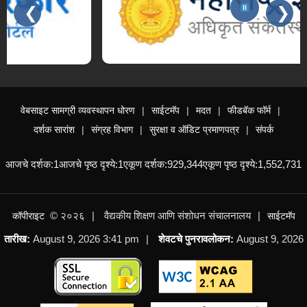
❮
❯
Slides 3 - 3 of 15: महाराष्ट्र शासन
वेबसाइट सामग्री व्यवस्थापन धोरण
साईटमॅप
मदत
फीडबॅक फॉर्म
दर्शक सारांश
संग्रह विभाग
सुरक्षा व ऑडिट प्रमाणपत्र
संपर्क
आजचे दर्शक:
1
आजचे पृष्ठ दृश्ये:
1
एकूण दर्शक:
929,344
एकूण पृष्ठ दृश्ये:
1,552,731
© २०२६
वैद्यकीय शिक्षण आणि संशोधन संचालनालय
कॉपीराइट
साईटमॅप
तारीख:
August 9, 2026 3:41 pm
शेवटचे पुनरावलोकन:
August 9, 2026