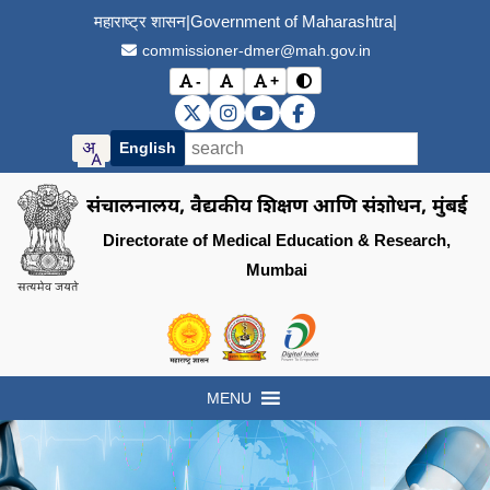
महाराष्ट्र शासन
|
Government of Maharashtra
|
commissioner-dmer@mah.gov.in
-
+
विरोधाभास मोड बदला (Toggle
अक्षर आकार कमी करा (Decrease font size)
मूळ अक्षर आकार (Reset font size)
अक्षर आकार वाढवा (Increase font s
DMER X (Twitter)
DMER Instagram
DMER YouTube
DMER Facebook
English
संचालनालय, वैद्यकीय शिक्षण आणि संशोधन, मुंबई
Directorate of Medical Education & Research,
Mumbai
Visit the Government of Maharashtra of
Visit the Directorate of Medi
Visit the Digital India in
MENU