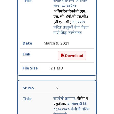
संचालनालयाच्या अधिनस्त
संस्थेमध्ये कार्यरत
अधिपरिचारिकांची (एम.
एस. सी. )(पी.बी.एस.सी.)
(बी.एस. सी.)
सन २०२०
करिता तात्पुरती सेवा जेष्ठता
यादी प्रसिद्ध करणेबाबत.
March 9, 2021
Download
संचालनालयाच्या अधिनस्त संस्थ
2.1 MB
6
सहयोगी प्राध्यापक,
स्त्रीरोग व
प्रसुतीशास्त्र
या संवर्गाची दि.
०१.०१.२०२० रोजीची अंतिम