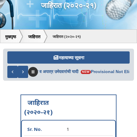
जाहिरात (२०२०-२१)
मुखपृष्ठ
जाहिरात
जाहिरात (२०२०-२१)
महत्वाच्या सूचना
 2ऱ्या फेरीतील पात्र व अपात्र उमेदवारांची यादी
Provisional Not Eligible
NEW
जाहिरात
(२०२०-२१)
1