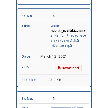
4
प्राध्यापक,
मज्जातंतुशल्यचिकित्साशास्त्र
या संवर्गाची दि.. ०१.०१.२०१९
व ०१.०१.२०२० रोजीची
अंतिम जेष्ठतासूची.
March 12, 2021
Download
प्राध्यापक, मज्जातंतुशल्यचिकित
123.2 KB
5