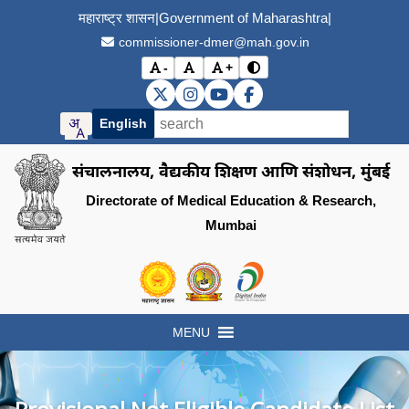
महाराष्ट्र शासन
|
Government of Maharashtra
|
commissioner-dmer@mah.gov.in
-
+
विरोधाभास मोड बदला (Toggle
अक्षर आकार कमी करा (Decrease font size)
मूळ अक्षर आकार (Reset font size)
अक्षर आकार वाढवा (Increase font s
DMER X (Twitter)
DMER Instagram
DMER YouTube
DMER Facebook
English
संचालनालय, वैद्यकीय शिक्षण आणि संशोधन, मुंबई
Directorate of Medical Education & Research,
Mumbai
Visit the Government of Maharashtra of
Visit the Directorate of Medi
Visit the Digital India in
MENU