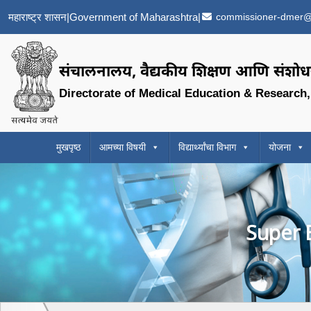
महाराष्ट्र शासन
|
Government of Maharashtra
|
commissioner-dmer@
संचालनालय, वैद्यकीय शिक्षण आणि संशोधन
Directorate of Medical Education & Research
मुखपृष्ठ
आमच्या विषयी
विद्यार्थ्यांचा विभाग
योजना
Super B