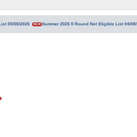
ist 05/08/2026
Summer 2026 II Round Not Eligible List 04/08
NEW
W