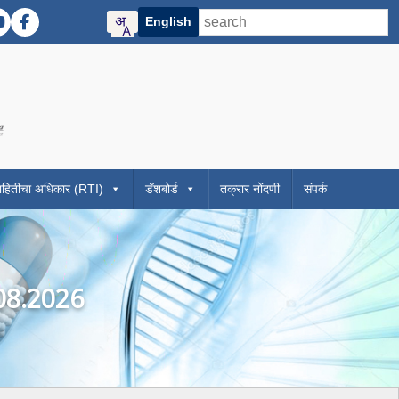
English
Twitter)
R Instagram
DMER YouTube
DMER Facebook
contrast mode)
ze)
f Maharashtra official website
 Directorate of Medical Education and Research Maharashtra website
Visit the Digital India initiative official website
ाहितीचा अधिकार (RTI)
डॅशबोर्ड
तक्रार नोंदणी
संपर्क
.08.2026