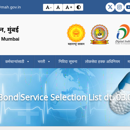
mah.gov.in
-
+
DMER X (
DME
विरोधाभास मोड बदला (Toggle 
अक्षर आकार कमी करा (Decrease font size)
मूळ अक्षर आकार (Reset font size)
अक्षर आकार वाढवा (Increase font si
Visit the Government o
Visit the
, मुंबई
, Mumbai
कर्मचाऱ्यांसाठी
भरती
निविदा सूचना
लोकसेवा हक्क अधिनियम
म
ond Service Selection List dt. 03